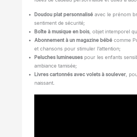
Doudou plat personnalisé
avec le prénom br
sentiment de sécurité;
Boîte à musique en bois
, objet intemporel qu
Abonnement à un magazine bébé
comme Pom
et chansons pour stimuler l’attention;
Peluches lumineuses
pour les enfants sensib
ambiance tamisée;
Livres cartonnés avec volets à soulever
, po
naissant.