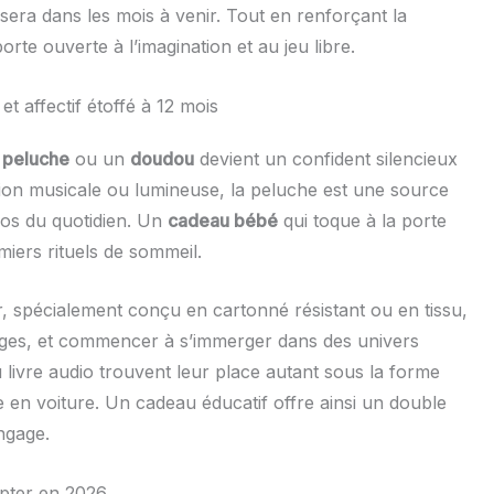
sera dans les mois à venir. Tout en renforçant la
porte ouverte à l’imagination et au jeu libre.
t affectif étoffé à 12 mois
e
peluche
ou un
doudou
devient un confident silencieux
ction musicale ou lumineuse, la peluche est une source
obos du quotidien. Un
cadeau bébé
qui toque à la porte
iers rituels de sommeil.
, spécialement conçu en cartonné résistant ou en tissu,
pages, et commencer à s’immerger dans des univers
livre audio trouvent leur place autant sous la forme
en voiture. Un cadeau éducatif offre ainsi un double
ngage.
opter en 2026