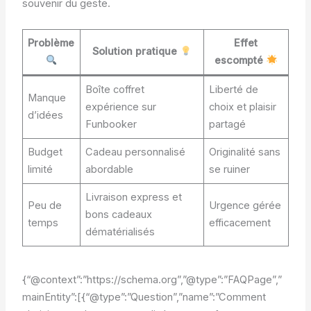
souvenir du geste.
Problème
Effet
Solution pratique
escompté
Boîte coffret
Liberté de
Manque
expérience sur
choix et plaisir
d’idées
Funbooker
partagé
Budget
Cadeau personnalisé
Originalité sans
limité
abordable
se ruiner
Livraison express et
Peu de
Urgence gérée
bons cadeaux
temps
efficacement
dématérialisés
{“@context”:”https://schema.org”,”@type”:”FAQPage”,”
mainEntity”:[{“@type”:”Question”,”name”:”Comment