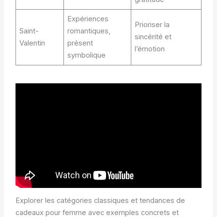
Expériences
Prioriser la
Saint-
romantiques,
sincérité et
Valentin
présent
l’émotion
symbolique
Explorer les catégories classiques et tendances de
cadeaux pour femme avec exemples concrets et