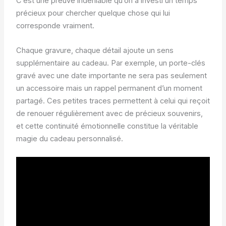
C’est une preuve indéniable qu’on a investi un temps
précieux pour chercher quelque chose qui lui
corresponde vraiment.
Chaque gravure, chaque détail ajoute un sens
supplémentaire au cadeau. Par exemple, un porte-clés
gravé avec une date importante ne sera pas seulement
un accessoire mais un rappel permanent d’un moment
partagé. Ces petites traces permettent à celui qui reçoit
de renouer régulièrement avec de précieux souvenirs,
et cette continuité émotionnelle constitue la véritable
magie du cadeau personnalisé.