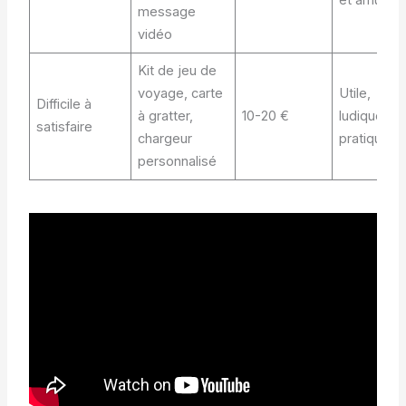
message
vidéo
Kit de jeu de
voyage, carte
Utile,
Difficile à
à gratter,
10-20 €
ludique et
satisfaire
chargeur
pratique
personnalisé