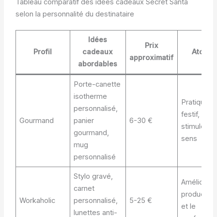
Tableau comparatif des idées cadeaux Secret Santa
selon la personnalité du destinataire
Idées
Prix
Profil
cadeaux
Atout
approximatif
abordables
Porte-canette
isotherme
Pratique e
personnalisé,
festif,
Gourmand
panier
6-30 €
stimule les
gourmand,
sens
mug
personnalisé
Stylo gravé,
Améliore l
carnet
productivi
Workaholic
personnalisé,
5-25 €
et le
lunettes anti-