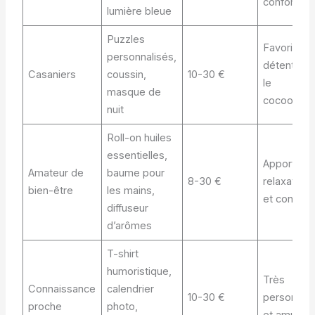
confort
lumière bleue
Puzzles
Favorise l
personnalisés,
détente et
Casaniers
coussin,
10-30 €
le
masque de
cocooning
nuit
Roll-on huiles
essentielles,
Apporte
Amateur de
baume pour
8-30 €
relaxation
bien-être
les mains,
et confort
diffuseur
d’arômes
T-shirt
humoristique,
Très
Connaissance
calendrier
10-30 €
personnel
proche
photo,
et amusan