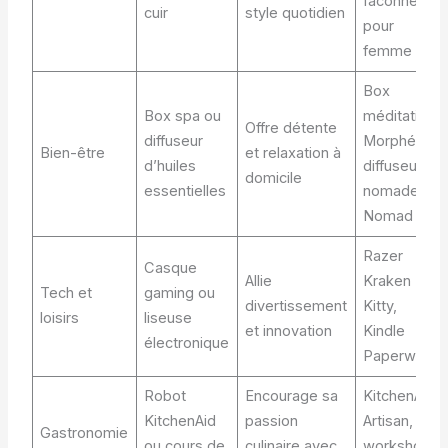
faconnée
cuir
style quotidien
pour
femme
Box
Box spa ou
méditation
Offre détente
diffuseur
Morphée,
Bien-être
et relaxation à
d’huiles
diffuseur
domicile
essentielles
nomade
Nomad
Razer
Casque
Allie
Kraken
Tech et
gaming ou
divertissement
Kitty,
loisirs
liseuse
et innovation
Kindle
électronique
Paperwhite
Robot
Encourage sa
KitchenAid
KitchenAid
passion
Artisan,
Gastronomie
ou cours de
culinaire avec
workshop