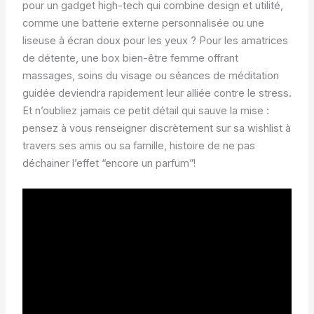
pour un gadget high-tech qui combine design et utilité,
comme une batterie externe personnalisée ou une
liseuse à écran doux pour les yeux ? Pour les amatrices
de détente, une box bien-être femme offrant
massages, soins du visage ou séances de méditation
guidée deviendra rapidement leur alliée contre le stress.
Et n’oubliez jamais ce petit détail qui sauve la mise :
pensez à vous renseigner discrètement sur sa wishlist à
travers ses amis ou sa famille, histoire de ne pas
déchainer l’effet “encore un parfum”!