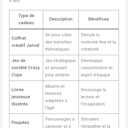
6 ans
Type de
Description
Bénéfices
cadeau
Kit pour créer
Stimule la
Coffret
des barrettes
motricité fine et la
créatif Janod
thématiques
créativité
Jeu de
Jeu stratégique
Développe
société Crazy
et amusant
concentration et
Cups
pour enfants
esprit d’équipe
Albums et
Livres
Encourage la
histoires
jeunesse
lecture et
adaptées à
illustrés
l’imagination
l’âge
Personnages à
Stimulent
Poupées
caresser et à
l’empathie et la