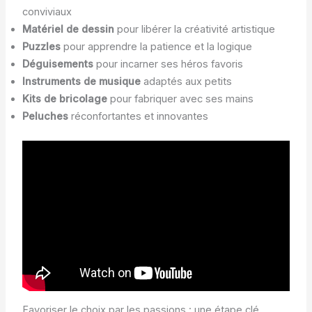
conviviaux
Matériel de dessin
pour libérer la créativité artistique
Puzzles
pour apprendre la patience et la logique
Déguisements
pour incarner ses héros favoris
Instruments de musique
adaptés aux petits
Kits de bricolage
pour fabriquer avec ses mains
Peluches
réconfortantes et innovantes
Favoriser le choix par les passions : une étape clé