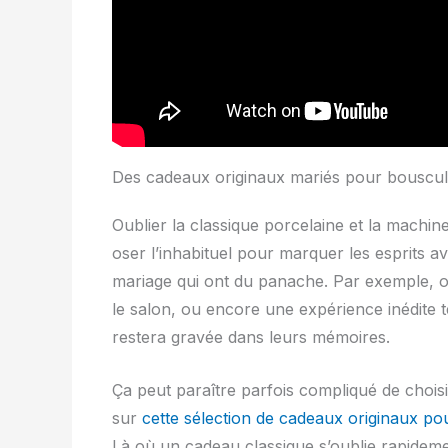
Des cadeaux originaux mariés pour bousculer
Oublier la classique porcelaine et la machine
oser l’inhabituel pour marquer les esprits 
mariage qui ont du panache. Par exemple, 
le salon, ou encore une expérience inédite te
restera gravée dans leurs mémoires.
Ça peut paraître parfois compliqué de choisi
sur
cette sélection de cadeaux originaux po
Là où un cadeau classique s’oublie rapideme