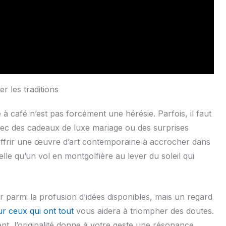
 les traditions
 à café n’est pas forcément une hérésie. Parfois, il faut
avec des cadeaux de luxe mariage ou des surprises
offrir une œuvre d’art contemporaine à accrocher dans
lle qu’un vol en montgolfière au lever du soleil qui
r parmi la profusion d’idées disponibles, mais un regard
ur ceux qui ont tout
vous aidera à triompher des doutes.
nt, l’originalité donne à votre geste une résonance