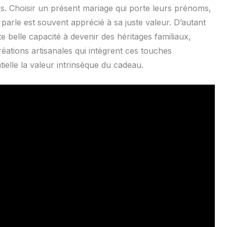
és. Choisir un présent mariage qui porte leurs prénoms,
parle est souvent apprécié à sa juste valeur. D’autant
 belle capacité à devenir des héritages familiaux,
éations artisanales qui intègrent ces touches
ielle la valeur intrinsèque du cadeau.