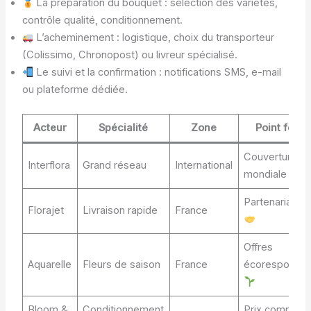
La préparation du bouquet : sélection des variétés,
contrôle qualité, conditionnement.
L’acheminement : logistique, choix du transporteur
(Colissimo, Chronopost) ou livreur spécialisé.
Le suivi et la confirmation : notifications SMS, e-mail
ou plateforme dédiée.
Acteur
Spécialité
Zone
Point fort
Couverture
Interflora
Grand réseau
International
mondiale
Partenariat C
Florajet
Livraison rapide
France
Offres
Aquarelle
Fleurs de saison
France
écoresponsab
Bloom &
Conditionnement
Prix compétiti