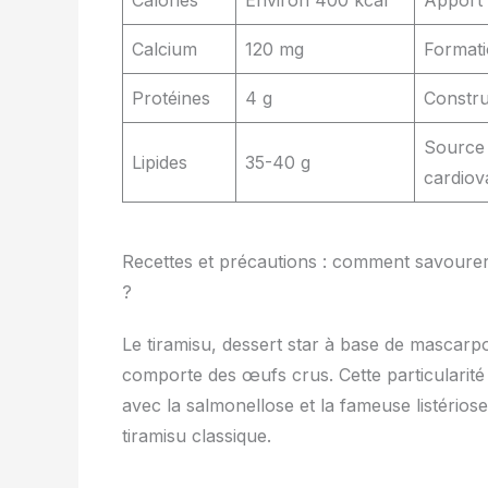
Calories
Environ 400 kcal
Apport 
Calcium
120 mg
Formati
Protéines
4 g
Constru
Source 
Lipides
35-40 g
cardiov
Recettes et précautions : comment savourer
?
Le tiramisu, dessert star à base de mascarpon
comporte des œufs crus. Cette particularité 
avec la salmonellose et la fameuse listérios
tiramisu classique.