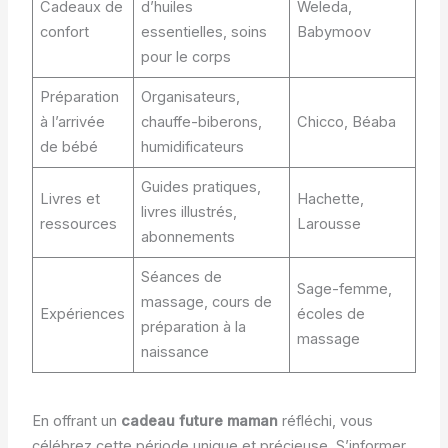
Cadeaux de
d’huiles
Weleda,
confort
essentielles, soins
Babymoov
pour le corps
Préparation
Organisateurs,
à l’arrivée
chauffe-biberons,
Chicco, Béaba
de bébé
humidificateurs
Guides pratiques,
Livres et
Hachette,
livres illustrés,
ressources
Larousse
abonnements
Séances de
Sage-femme,
massage, cours de
Expériences
écoles de
préparation à la
massage
naissance
En offrant un
cadeau future maman
réfléchi, vous
célébrez cette période unique et précieuse. S’informer