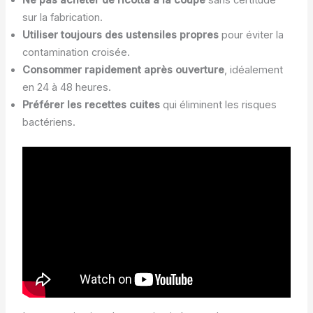
Ne pas acheter de ricotta à la coupe
sans certitude
sur la fabrication.
Utiliser toujours des ustensiles propres
pour éviter la
contamination croisée.
Consommer rapidement après ouverture
, idéalement
en 24 à 48 heures.
Préférer les recettes cuites
qui éliminent les risques
bactériens.