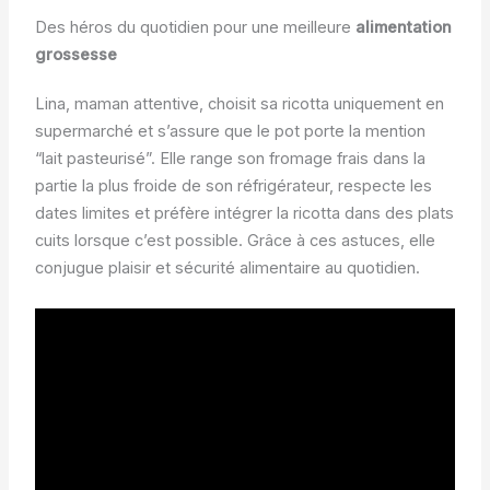
Des héros du quotidien pour une meilleure
alimentation
grossesse
Lina, maman attentive, choisit sa ricotta uniquement en
supermarché et s’assure que le pot porte la mention
“lait pasteurisé”. Elle range son fromage frais dans la
partie la plus froide de son réfrigérateur, respecte les
dates limites et préfère intégrer la ricotta dans des plats
cuits lorsque c’est possible. Grâce à ces astuces, elle
conjugue plaisir et sécurité alimentaire au quotidien.