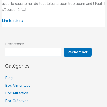
aussi le cauchemar de tout téléchargeur trop gourmand ! Faut-il
s’épuiser à […]
RatioMaster
Lire la suite »
:
mode
d’emploi
Rechercher
pour
générer
Rechercher
un
faux
Catégories
ratio
sur
Blog
les
Box Alimentation
sites
torrent
Box Attraction
Box Créatives