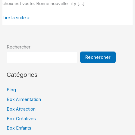
choix est vaste. Bonne nouvelle : il y […]
Idées
Lire la suite »
de
cadeaux
pour
Rechercher
les
passionnés
Rechercher
de
pronostics
Catégories
football
Blog
Box Alimentation
Box Attraction
Box Créatives
Box Enfants