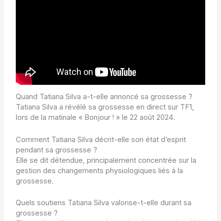
Quand Tatiana Silva a-t-elle annoncé sa grossesse ?
Tatiana Silva a révélé sa grossesse en direct sur TF1,
lors de la matinale « Bonjour ! » le 22 août 2024.
Comment Tatiana Silva décrit-elle son état d’esprit
pendant sa grossesse ?
Elle se dit détendue, principalement concentrée sur la
gestion des changements physiologiques liés à la
grossesse.
Quels soutiens Tatiana Silva valorise-t-elle durant sa
grossesse ?