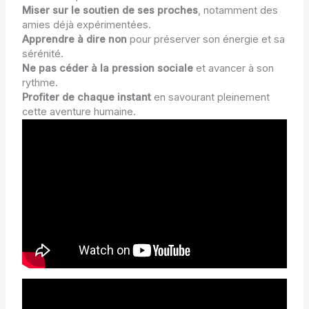
Miser sur le soutien de ses proches
, notamment des
amies déjà expérimentées.
Apprendre à dire non
pour préserver son énergie et sa
sérénité.
Ne pas céder à la pression sociale
et avancer à son
rythme.
Profiter de chaque instant
en savourant pleinement
cette aventure humaine.