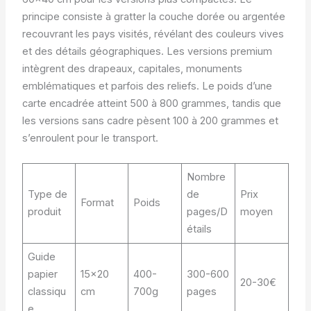
principe consiste à gratter la couche dorée ou argentée
recouvrant les pays visités, révélant des couleurs vives
et des détails géographiques. Les versions premium
intègrent des drapeaux, capitales, monuments
emblématiques et parfois des reliefs. Le poids d’une
carte encadrée atteint 500 à 800 grammes, tandis que
les versions sans cadre pèsent 100 à 200 grammes et
s’enroulent pour le transport.
Nombre
Type de
de
Prix
Format
Poids
produit
pages/D
moyen
étails
Guide
papier
15×20
400-
300-600
20-30€
classiqu
cm
700g
pages
e