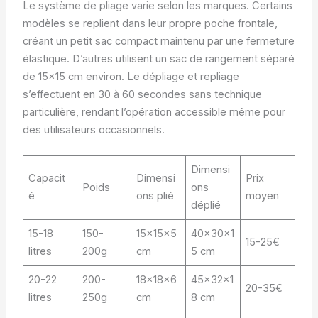
Le système de pliage varie selon les marques. Certains
modèles se replient dans leur propre poche frontale,
créant un petit sac compact maintenu par une fermeture
élastique. D’autres utilisent un sac de rangement séparé
de 15×15 cm environ. Le dépliage et repliage
s’effectuent en 30 à 60 secondes sans technique
particulière, rendant l’opération accessible même pour
des utilisateurs occasionnels.
Dimensi
Capacit
Dimensi
Prix
Poids
ons
é
ons plié
moyen
déplié
15-18
150-
15x15x5
40x30x1
15-25€
litres
200g
cm
5 cm
20-22
200-
18x18x6
45x32x1
20-35€
litres
250g
cm
8 cm