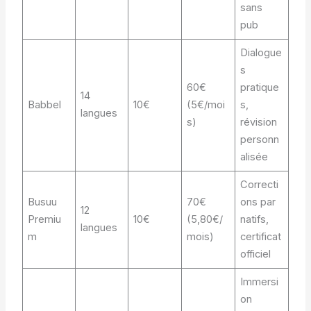
sans
pub
Dialogue
s
60€
pratique
14
Babbel
10€
(5€/moi
s,
langues
s)
révision
personn
alisée
Correcti
Busuu
70€
ons par
12
Premiu
10€
(5,80€/
natifs,
langues
m
mois)
certificat
officiel
Immersi
on