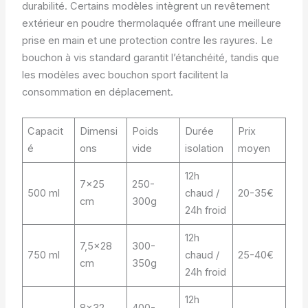
durabilité. Certains modèles intègrent un revêtement
extérieur en poudre thermolaquée offrant une meilleure
prise en main et une protection contre les rayures. Le
bouchon à vis standard garantit l’étanchéité, tandis que
les modèles avec bouchon sport facilitent la
consommation en déplacement.
Capacit
Dimensi
Poids
Durée
Prix
é
ons
vide
isolation
moyen
12h
7×25
250-
500 ml
chaud /
20-35€
cm
300g
24h froid
12h
7,5×28
300-
750 ml
chaud /
25-40€
cm
350g
24h froid
12h
8×32
400-