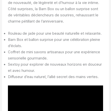
de nouveauté, de légèreté et d’humour à la vie intime.
Côté surprises, la Bam Box ou un ballon surprise sont
de véritables déclencheurs de sourires, rehaussant le
charme pétillant de l’anniversaire.
Rouleau de jade pour une beauté naturelle et relaxante.
Bam Box et ballon surprise pour une célébration pleine
d’éclats.
Coffret de mini savons artisanaux pour une expérience
sensorielle gourmande.
Sextoy pour explorer de nouveaux horizons en douceur
et avec humour.
Diffuseur d’eau naturel, l’allié secret des mains vertes.