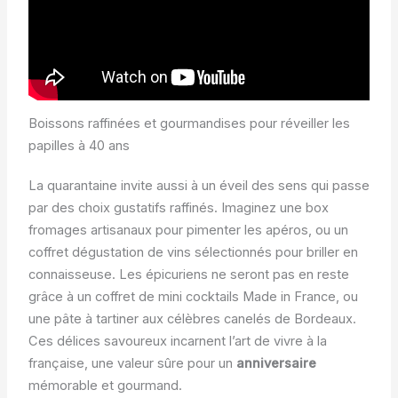
Boissons raffinées et gourmandises pour réveiller les
papilles à 40 ans
La quarantaine invite aussi à un éveil des sens qui passe
par des choix gustatifs raffinés. Imaginez une box
fromages artisanaux pour pimenter les apéros, ou un
coffret dégustation de vins sélectionnés pour briller en
connaisseuse. Les épicuriens ne seront pas en reste
grâce à un coffret de mini cocktails Made in France, ou
une pâte à tartiner aux célèbres canelés de Bordeaux.
Ces délices savoureux incarnent l’art de vivre à la
française, une valeur sûre pour un
anniversaire
mémorable et gourmand.