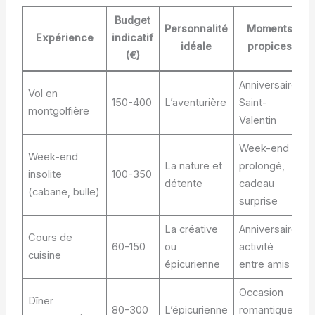
Budget
Personnalité
Moments
Expérience
indicatif
idéale
propices
(€)
Anniversaire,
Vol en
150-400
L’aventurière
Saint-
montgolfière
Valentin
Week-end
Week-end
La nature et
prolongé,
insolite
100-350
détente
cadeau
(cabane, bulle)
surprise
La créative
Anniversaire,
Cours de
60-150
ou
activité
cuisine
épicurienne
entre amis
Occasion
Dîner
80-300
L’épicurienne
romantique