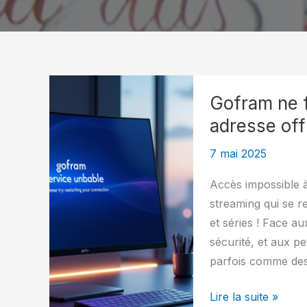
Gofram ne f
adresse off
7 mai 2025
Accès impossible à
streaming qui se r
et séries ! Face au
sécurité, et aux pe
parfois comme des
Gofram
Lire la suite »