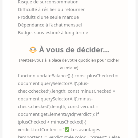
Risque de surconsommation
Difficulté à résilier ou retourner
Produits d’une seule marque
Dépendance à l’achat mensuel
Budget sous-estimé à long terme
À vous de décider…
(Mettez-vous à la place de votre quotidien pour cocher
au mieux)
function updateBalance() { const plusChecked =
document.querySelectorAll(‘.plus-
check:checked’).length; const minusChecked =
document.querySelectorAll(‘.minus-
check:checked’).length; const verdict =
document.getElementById(“verdict”); if
(plusChecked > minusChecked) {
verdict.textContent = “
Les avantages
l’emportent !”; verdict.style.color = “green”; } else