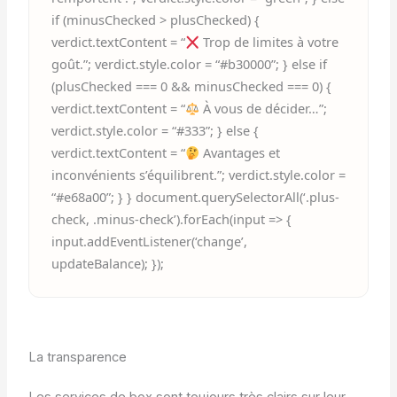
if (minusChecked > plusChecked) {
verdict.textContent = “
Trop de limites à votre
goût.”; verdict.style.color = “#b30000”; } else if
(plusChecked === 0 && minusChecked === 0) {
verdict.textContent = “
À vous de décider…”;
verdict.style.color = “#333”; } else {
verdict.textContent = “
Avantages et
inconvénients s’équilibrent.”; verdict.style.color =
“#e68a00”; } } document.querySelectorAll(‘.plus-
check, .minus-check’).forEach(input => {
input.addEventListener(‘change’,
updateBalance); });
La transparence