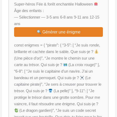
Super-héros Fée & forêt enchantée Halloween
Âge des enfants :
— Sélectionner — 3-5 ans 6-8 ans 9-11 ans 12-15
ans
Générer une énigme
const enigmes = { “pirate”: { “3-5”: [ “Je suis ronde,
brillante et cachée dans le sable. Que suis-je ?
(Une pièce d’or)”, “Je montre le chemin sur une
carte au trésor. Qui suis-je ?
(La croix rouge)” ],
“6-8”: [ “Je suis le capitaine d’un navire. J’ai un
bandeau et un perroquet. Qui suis-je ?
(Le
capitaine pirate)”, “Je sers à creuser pour trouver le
trésor. Qui suis-je ?
(La pelle)” ], “9-11”: [ “Je
protège le trésor dans une grotte sombre. Pour me
vaincre, il faut résoudre une énigme. Qui suis-je ?
(Le dragon gardien)”, “Je suis un code secret