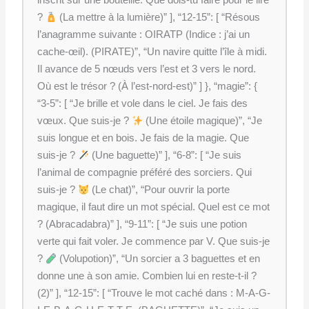
inscrit sur une bouteille. Que dois-tu faire pour le lire
?
(La mettre à la lumière)” ], “12-15”: [ “Résous
l’anagramme suivante : OIRATP (Indice : j’ai un
cache-œil). (PIRATE)”, “Un navire quitte l’île à midi.
Il avance de 5 nœuds vers l’est et 3 vers le nord.
Où est le trésor ? (À l’est-nord-est)” ] }, “magie”: {
“3-5”: [ “Je brille et vole dans le ciel. Je fais des
vœux. Que suis-je ?
(Une étoile magique)”, “Je
suis longue et en bois. Je fais de la magie. Que
suis-je ?
(Une baguette)” ], “6-8”: [ “Je suis
l’animal de compagnie préféré des sorciers. Qui
suis-je ?
(Le chat)”, “Pour ouvrir la porte
magique, il faut dire un mot spécial. Quel est ce mot
? (Abracadabra)” ], “9-11”: [ “Je suis une potion
verte qui fait voler. Je commence par V. Que suis-je
?
(Volupotion)”, “Un sorcier a 3 baguettes et en
donne une à son amie. Combien lui en reste-t-il ?
(2)” ], “12-15”: [ “Trouve le mot caché dans : M-A-G-