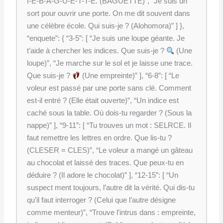
I-E-B-A-G-U-E-T-T-E. (BAGUETTE)”, “Je suis un
sort pour ouvrir une porte. On me dit souvent dans
une célèbre école. Qui suis-je ? (Alohomora)” ] },
“enquete”: { “3-5”: [ “Je suis une loupe géante. Je
t’aide à chercher les indices. Que suis-je ?
(Une
loupe)”, “Je marche sur le sol et je laisse une trace.
Que suis-je ?
(Une empreinte)” ], “6-8”: [ “Le
voleur est passé par une porte sans clé. Comment
est-il entré ? (Elle était ouverte)”, “Un indice est
caché sous la table. Où dois-tu regarder ? (Sous la
nappe)” ], “9-11”: [ “Tu trouves un mot : SELRCE. Il
faut remettre les lettres en ordre. Que lis-tu ?
(CLESER = CLES)”, “Le voleur a mangé un gâteau
au chocolat et laissé des traces. Que peux-tu en
déduire ? (Il adore le chocolat)” ], “12-15”: [ “Un
suspect ment toujours, l’autre dit la vérité. Qui dis-tu
qu’il faut interroger ? (Celui que l’autre désigne
comme menteur)”, “Trouve l’intrus dans : empreinte,