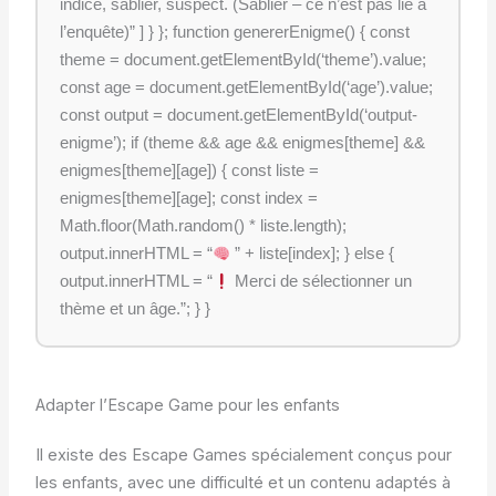
indice, sablier, suspect. (Sablier – ce n’est pas lié à
l’enquête)” ] } }; function genererEnigme() { const
theme = document.getElementById(‘theme’).value;
const age = document.getElementById(‘age’).value;
const output = document.getElementById(‘output-
enigme’); if (theme && age && enigmes[theme] &&
enigmes[theme][age]) { const liste =
enigmes[theme][age]; const index =
Math.floor(Math.random() * liste.length);
output.innerHTML = “
” + liste[index]; } else {
output.innerHTML = “
Merci de sélectionner un
thème et un âge.”; } }
Adapter l’Escape Game pour les enfants
Il existe des Escape Games spécialement conçus pour
les enfants, avec une difficulté et un contenu adaptés à