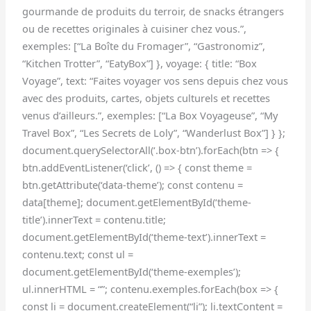
gourmande de produits du terroir, de snacks étrangers
ou de recettes originales à cuisiner chez vous.”,
exemples: [“La Boîte du Fromager”, “Gastronomiz”,
“Kitchen Trotter”, “EatyBox”] }, voyage: { title: “Box
Voyage”, text: “Faites voyager vos sens depuis chez vous
avec des produits, cartes, objets culturels et recettes
venus d’ailleurs.”, exemples: [“La Box Voyageuse”, “My
Travel Box”, “Les Secrets de Loly”, “Wanderlust Box”] } };
document.querySelectorAll(‘.box-btn’).forEach(btn => {
btn.addEventListener(‘click’, () => { const theme =
btn.getAttribute(‘data-theme’); const contenu =
data[theme]; document.getElementById(‘theme-
title’).innerText = contenu.title;
document.getElementById(‘theme-text’).innerText =
contenu.text; const ul =
document.getElementById(‘theme-exemples’);
ul.innerHTML = “”; contenu.exemples.forEach(box => {
const li = document.createElement(“li”); li.textContent =