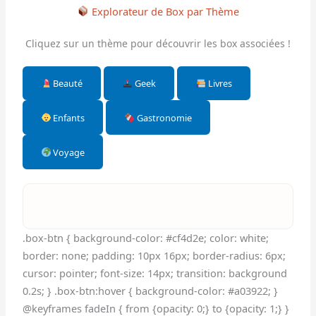
Explorateur de Box par Thème
Cliquez sur un thème pour découvrir les box associées !
Beauté
Geek
Livres
Enfants
Gastronomie
Voyage
.box-btn { background-color: #cf4d2e; color: white;
border: none; padding: 10px 16px; border-radius: 6px;
cursor: pointer; font-size: 14px; transition: background
0.2s; } .box-btn:hover { background-color: #a03922; }
@keyframes fadeIn { from {opacity: 0;} to {opacity: 1;} }