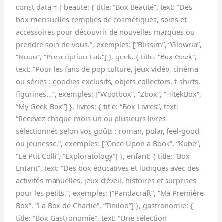
const data = { beaute: { title: “Box Beauté”, text: “Des
box mensuelles remplies de cosmétiques, soins et
accessoires pour découvrir de nouvelles marques ou
prendre soin de vous.”, exemples: [“Blissim”, “Glowria”,
“Nuoo”, “Prescription Lab”] }, geek: { title: “Box Geek”,
text: “Pour les fans de pop culture, jeux vidéo, cinéma
ou séries : goodies exclusifs, objets collectors, t-shirts,
figurines…”, exemples: [“Wootbox”, “Zbox”, “HitekBox”,
“My Geek Box”] }, livres: { title: “Box Livres”, text:
“Recevez chaque mois un ou plusieurs livres
sélectionnés selon vos goûts : roman, polar, feel-good
ou jeunesse.”, exemples: [“Once Upon a Book”, “Kube”,
“Le Ptit Colli”, “Exploratology”] }, enfant: { title: “Box
Enfant”, text: “Des box éducatives et ludiques avec des
activités manuelles, jeux d’éveil, histoires et surprises
pour les petits.”, exemples: [“Pandacraft”, “Ma Première
Box”, “La Box de Charlie”, “Tiniloo”] }, gastronomie: {
title: “Box Gastronomie”, text: “Une sélection