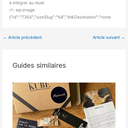
à intégrer au rituel.
<!– wp:image
{"id":"7364","sizeSlug":"full","linkDestination":"none
←
Article précédent
Article suivant
→
Guides similaires