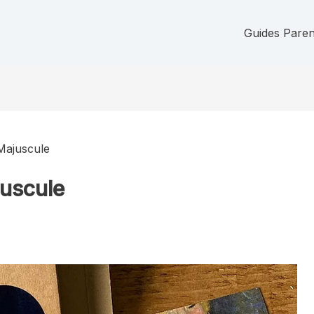
Guides Parent
Majuscule
juscule