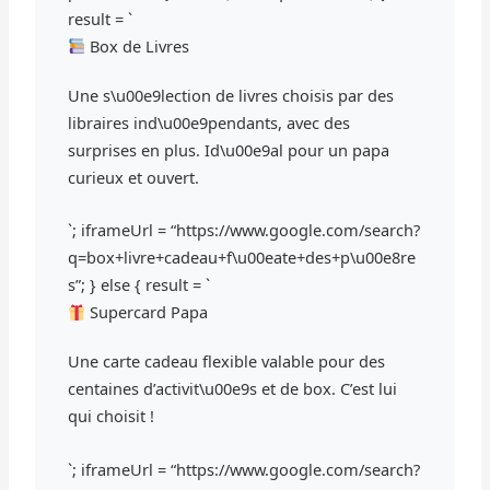
result = `
Box de Livres
Une s\u00e9lection de livres choisis par des
libraires ind\u00e9pendants, avec des
surprises en plus. Id\u00e9al pour un papa
curieux et ouvert.
`; iframeUrl = “https://www.google.com/search?
q=box+livre+cadeau+f\u00eate+des+p\u00e8re
s”; } else { result = `
Supercard Papa
Une carte cadeau flexible valable pour des
centaines d’activit\u00e9s et de box. C’est lui
qui choisit !
`; iframeUrl = “https://www.google.com/search?