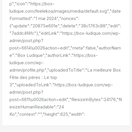
p","icon":"https://box-
ludique.com/feelekoa/images/media/default.svg","date
Formatted":"1 mai 2024","nonces":
{"update":"20875e601e","delete":"38c1763c88","edit":
"7addc4f4fc"},"editLink":"https://box-ludique.com/wp-
admin/post.php?
post=6614\u0026action=edit","meta":false,"authorNam
e":"Box Ludique","authorLink":"https://box-
ludique.com/wp-
admin/profile.php","uploadedToTitle":"La meilleure Box
Fête des pères : Le top
3","uploadedToLink":"https://box-ludique.com/wp-
admin/post.php?
post=6611\u0026action=edit","filesizeInBytes":24176,"fil
esizeHumanReadable":"24
Ko","context":"","height":625,"width":