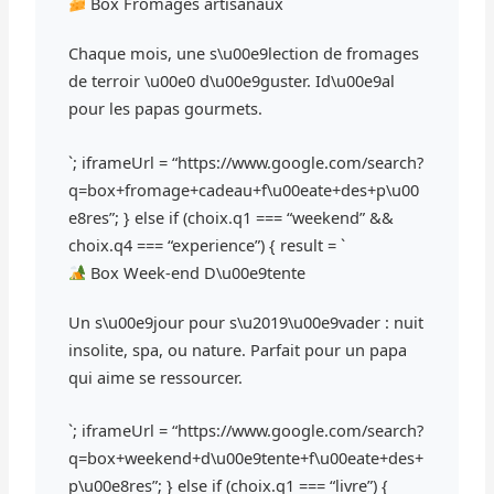
Box Fromages artisanaux
Chaque mois, une s\u00e9lection de fromages
de terroir \u00e0 d\u00e9guster. Id\u00e9al
pour les papas gourmets.
`; iframeUrl = “https://www.google.com/search?
q=box+fromage+cadeau+f\u00eate+des+p\u00
e8res”; } else if (choix.q1 === “weekend” &&
choix.q4 === “experience”) { result = `
Box Week-end D\u00e9tente
Un s\u00e9jour pour s\u2019\u00e9vader : nuit
insolite, spa, ou nature. Parfait pour un papa
qui aime se ressourcer.
`; iframeUrl = “https://www.google.com/search?
q=box+weekend+d\u00e9tente+f\u00eate+des+
p\u00e8res”; } else if (choix.q1 === “livre”) {