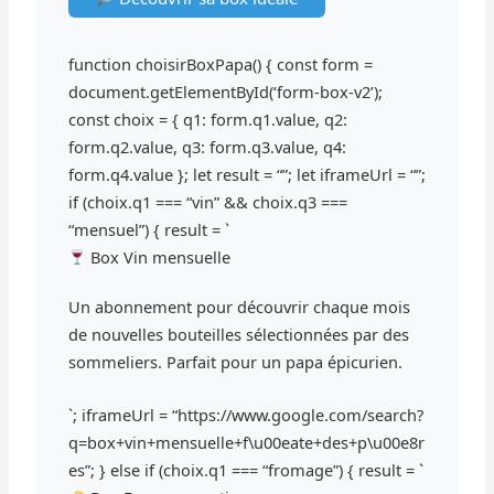
function choisirBoxPapa() { const form =
document.getElementById(‘form-box-v2’);
const choix = { q1: form.q1.value, q2:
form.q2.value, q3: form.q3.value, q4:
form.q4.value }; let result = “”; let iframeUrl = “”;
if (choix.q1 === “vin” && choix.q3 ===
“mensuel”) { result = `
Box Vin mensuelle
Un abonnement pour découvrir chaque mois
de nouvelles bouteilles sélectionnées par des
sommeliers. Parfait pour un papa épicurien.
`; iframeUrl = “https://www.google.com/search?
q=box+vin+mensuelle+f\u00eate+des+p\u00e8r
es”; } else if (choix.q1 === “fromage”) { result = `