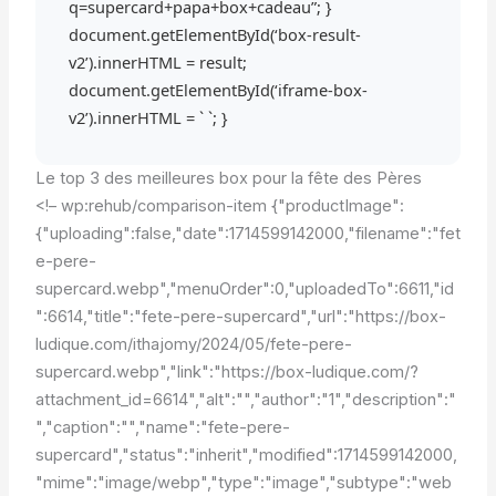
q=supercard+papa+box+cadeau”; }
document.getElementById(‘box-result-
v2’).innerHTML = result;
document.getElementById(‘iframe-box-
v2’).innerHTML = ` `; }
Le top 3 des meilleures box pour la fête des Pères
<!– wp:rehub/comparison-item {"productImage":
{"uploading":false,"date":1714599142000,"filename":"fet
e-pere-
supercard.webp","menuOrder":0,"uploadedTo":6611,"id
":6614,"title":"fete-pere-supercard","url":"https://box-
ludique.com/ithajomy/2024/05/fete-pere-
supercard.webp","link":"https://box-ludique.com/?
attachment_id=6614","alt":"","author":"1","description":"
","caption":"","name":"fete-pere-
supercard","status":"inherit","modified":1714599142000,
"mime":"image/webp","type":"image","subtype":"web