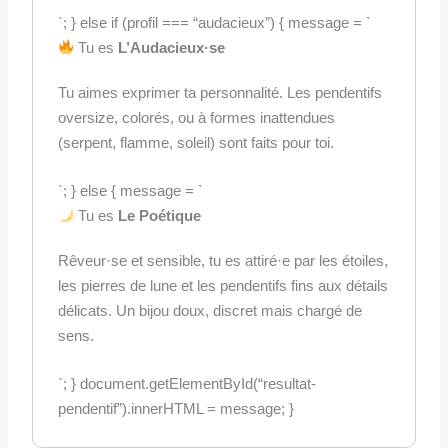
`; } else if (profil === “audacieux”) { message = `
Tu es
L’Audacieux·se
Tu aimes exprimer ta personnalité. Les pendentifs
oversize, colorés, ou à formes inattendues
(serpent, flamme, soleil) sont faits pour toi.
`; } else { message = `
Tu es
Le Poétique
Rêveur·se et sensible, tu es attiré·e par les étoiles,
les pierres de lune et les pendentifs fins aux détails
délicats. Un bijou doux, discret mais chargé de
sens.
`; } document.getElementById(“resultat-
pendentif”).innerHTML = message; }