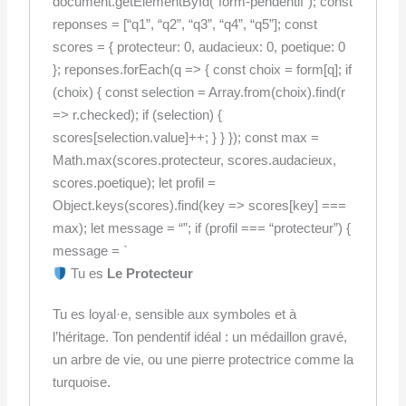
document.getElementById(“form-pendentif”); const
reponses = [“q1”, “q2”, “q3”, “q4”, “q5”]; const
scores = { protecteur: 0, audacieux: 0, poetique: 0
}; reponses.forEach(q => { const choix = form[q]; if
(choix) { const selection = Array.from(choix).find(r
=> r.checked); if (selection) {
scores[selection.value]++; } } }); const max =
Math.max(scores.protecteur, scores.audacieux,
scores.poetique); let profil =
Object.keys(scores).find(key => scores[key] ===
max); let message = “”; if (profil === “protecteur”) {
message = `
Tu es
Le Protecteur
Tu es loyal·e, sensible aux symboles et à
l’héritage. Ton pendentif idéal : un médaillon gravé,
un arbre de vie, ou une pierre protectrice comme la
turquoise.