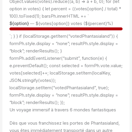
Object.values(votes).reduce((a, b) => a + b, 0); for (let
option in votes) { let percent = ((votes[option] / total) *
100).toFixed(1); barsPh.innerHTML += `
${option}
— ${votes[option]} votes (${percent}%)
`; } } if (localStorage.getItem(“votedPhantasialand”)) {
formPh.style.display = “none”; resultPh.style.display =
“block”; renderResults(); }
formPh.addEventListener(“submit”, function(e) {
e.preventDefault(); const selected = formPh.vote.value;
votes[selected]++; localStorage.setItem(localKey,
JSON.stringify(votes));
localStorage.setItem(“votedPhantasialand”, true);
formPh.style.display = “none”; resultPh.style.display =
“block”; renderResults(); });
Un voyage immersif à travers 6 mondes fantastiques
Dès que vous franchissez les portes de Phantasialand,
vous êtes immédiatement transporté dans un autre